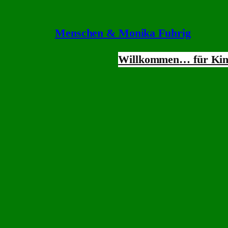
Zum
Inhalt
Menschen & Monika Fuhrig
springen
Willkommen
… für Ki