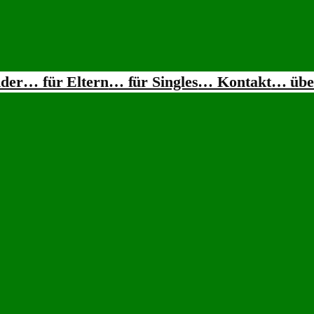
nder
… für Eltern
… für Singles
… Kontakt
… übe