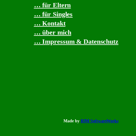
… für Eltern
… für Singles
… Kontakt
… über mich
… Impressum & Datenschutz
Made by
BJM SoftwareWorks